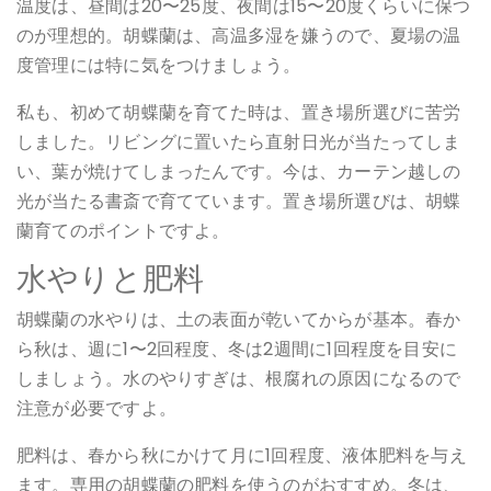
温度は、昼間は20〜25度、夜間は15〜20度くらいに保つ
のが理想的。胡蝶蘭は、高温多湿を嫌うので、夏場の温
度管理には特に気をつけましょう。
私も、初めて胡蝶蘭を育てた時は、置き場所選びに苦労
しました。リビングに置いたら直射日光が当たってしま
い、葉が焼けてしまったんです。今は、カーテン越しの
光が当たる書斎で育てています。置き場所選びは、胡蝶
蘭育てのポイントですよ。
水やりと肥料
胡蝶蘭の水やりは、土の表面が乾いてからが基本。春か
ら秋は、週に1〜2回程度、冬は2週間に1回程度を目安に
しましょう。水のやりすぎは、根腐れの原因になるので
注意が必要ですよ。
肥料は、春から秋にかけて月に1回程度、液体肥料を与え
ます。専用の胡蝶蘭の肥料を使うのがおすすめ。冬は、